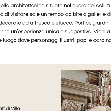
llo architettonico situato nel cuore dei colli t
à di visitare sale un tempo adibite a gallerie d
ecorate ad affresco e stucco. Portici, giardini
no un’esperienza unica e suggestiva. Vieni a g
le luogo dove personaggi illustri, papi e card
f di Villa