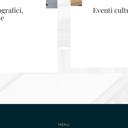
grafici,
Eventi cult
te
MENU