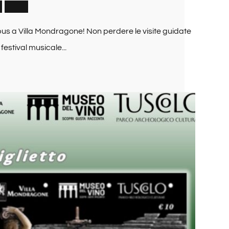
o
2
0
2
6
pus a Villa Mondragone! Non perdere le visite guidate
 festival musicale...