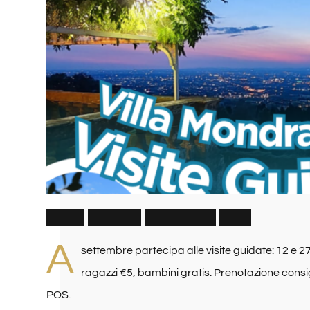
V
i
s
i
t
e
G
u
i
d
a
t
e
S
e
t
t
e
m
b
r
e
2
0
2
6
A
settembre partecipa alle visite guidate: 12 e 2
ragazzi €5, bambini gratis. Prenotazione cons
POS.