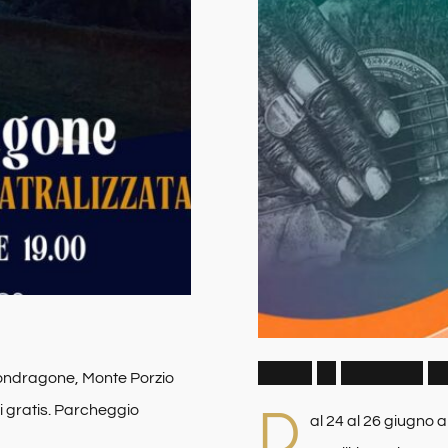
B
l
u
e
s
i
n
C
a
m
p
u
s
2
a Mondragone, Monte Porzio
ni gratis. Parcheggio
D
al 24 al 26 giugno 