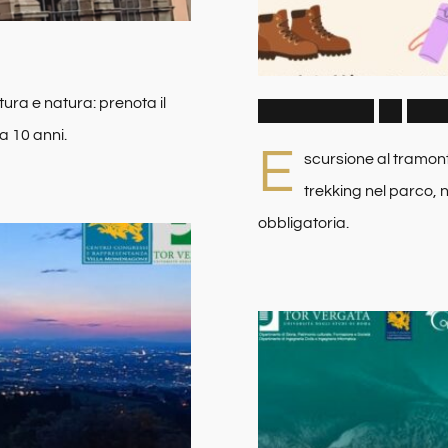
ltura e natura: prenota il
O
R
I
Z
Z
O
N
T
I
D
I
S
T
 a 10 anni.
E
scursione al tramont
trekking nel parco, n
obbligatoria.