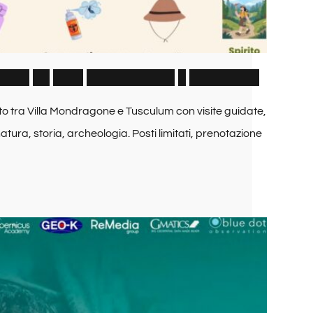
O
R
I
A
:
d
a
V
i
l
l
a
M
o
n
d
r
a
g
o
n
e
a
T
u
s
c
u
l
u
m
o tra Villa Mondragone e Tusculum con visite guidate,
atura, storia, archeologia. Posti limitati, prenotazione