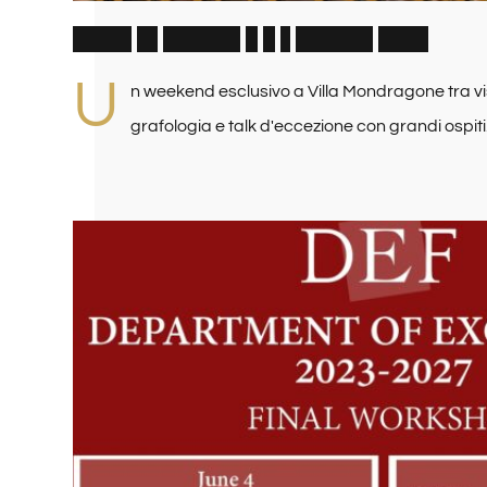
S
e
g
n
i
d
i
L
i
b
e
r
t
à
6
e
7
G
i
u
g
n
o
2
0
2
6
U
n weekend esclusivo a Villa Mondragone tra vis
grafologia e talk d'eccezione con grandi ospiti