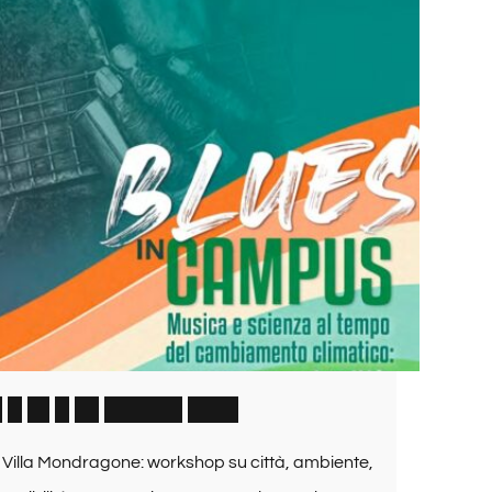
4
–
2
5
–
2
6
G
i
u
g
n
o
2
0
2
6
a Villa Mondragone: workshop su città, ambiente,