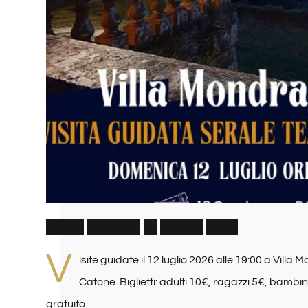
V
i
s
i
t
e
G
u
i
d
a
t
e
1
2
L
u
g
l
i
o
2
0
2
6
V
isite guidate il 12 luglio 2026 alle 19:00 a Vill
Catone. Biglietti: adulti 10€, ragazzi 5€, bambi
gratuito.