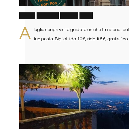
V
i
s
i
t
e
G
u
i
d
a
t
e
L
u
g
l
i
o
2
0
2
6
A
luglio scopri visite guidate uniche tra storia, cu
tuo posto. Biglietti da 10€, ridotti 5€, gratis fino