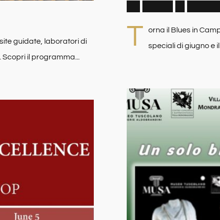
G
l
i
E
v
e
n
t
i
d
i
G
i
u
g
n
T
orna il Blues in Cam
ite guidate, laboratori di
speciali di giugno e il
. Scopri il programma...