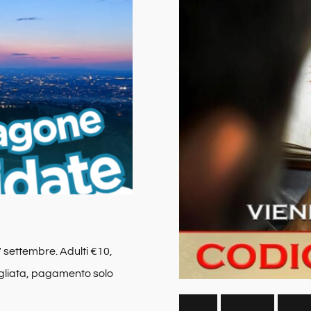
7 settembre. Adulti €10,
igliata, pagamento solo
V
i
s
i
t
e
G
u
i
d
a
t
e
D
o
m