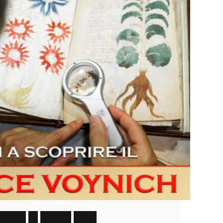
e
n
i
c
a
1
9
L
u
g
l
i
o
2
0
2
6