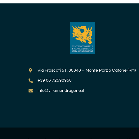
Via Frascati 51, 00040 – Monte Porzio Catone (RM)
+39 06 72598950
info@villamondragone.it