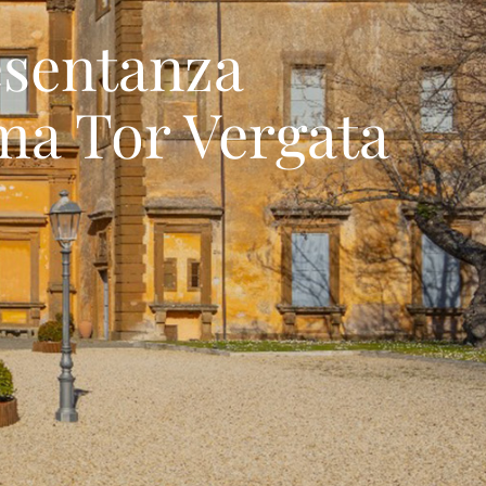
esentanza
oma Tor Vergata