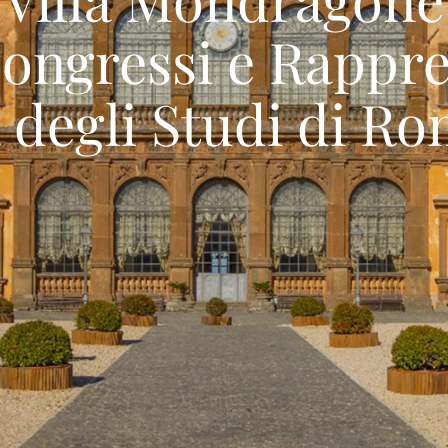
ongressi e Rappr
à degli Studi di R