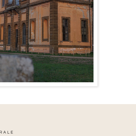
URALE