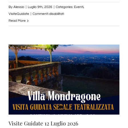
By
Alessio
|
Luglio 9th, 2026
|
Categories:
Eventi
,
su
VisiteGuidate
|
Commenti disabilitati
ORIZZONTI
Read More
DI
STORIA:
da
Villa
Mondragone
a
Tusculum
Visite Guidate 12 Luglio 2026