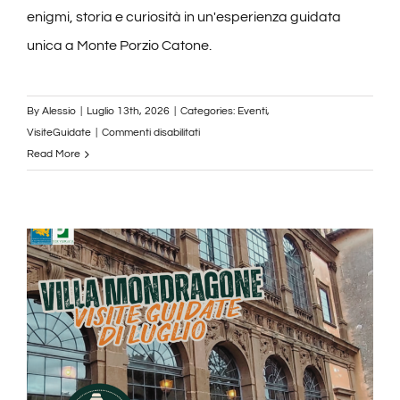
enigmi, storia e curiosità in un'esperienza guidata
unica a Monte Porzio Catone.
By
Alessio
|
Luglio 13th, 2026
|
Categories:
Eventi
,
su
VisiteGuidate
|
Commenti disabilitati
Visite
Read More
Guidate
Domenica
19
Luglio
2026