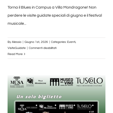
Torna il Blues in Campus a Villa Mondragone! Non
perdere le visite guidate speciali di giugno e il festival
musicale...
By
Alessio
|
Giugno 1st, 2026
|
Categories:
Eventi
,
su
VisiteGuidate
|
Commenti disabilitati
Gli
Read More
Eventi
di
Giugno
2026