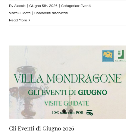
By
Alessio
|
Giugno 5th, 2026
|
Categories:
Eventi
,
su
VisiteGuidate
|
Commenti disabilitati
Segni
Read More
di
Libertà
6
e
7
Giugno
2026
Gli Eventi di Giugno 2026