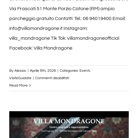
Via Frascati 51 Monte Porzio Catone (RM) ampio
parcheggio gratuito Contatti: Tel.: 06 94019400 Email:
info@villamondragone.it Instagram:
villa_mondragone Tik Tok: villamondragoneofficial
Facebook: Villa Mondragone
By
Alessio
|
Aprile 8th, 2026
|
Categories:
Eventi
,
su
VisiteGuidate
|
Commenti disabilitati
Fede
Read More
e
Bellezza:
l’Arte
di
Giovanni
Pierluigi
da