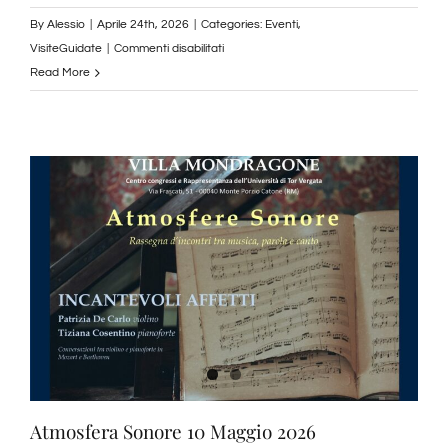
By
Alessio
|
Aprile 24th, 2026
|
Categories:
Eventi
,
su
VisiteGuidate
|
Commenti disabilitati
Tirocinio
Read More
a
Villa
Mondragone:
candidati
ora!
Atmosfera Sonore 10 Maggio 2026