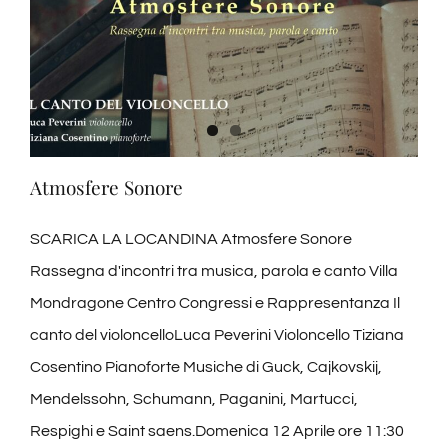
Palestrina
Sabato
11
aprile
2026
–
Ore
Atmosfere Sonore
18.30
SCARICA LA LOCANDINA Atmosfere Sonore
Rassegna d'incontri tra musica, parola e canto Villa
Mondragone Centro Congressi e Rappresentanza Il
canto del violoncelloLuca Peverini Violoncello Tiziana
Cosentino Pianoforte Musiche di Guck, Cajkovskij,
Mendelssohn, Schumann, Paganini, Martucci,
Respighi e Saint saens.Domenica 12 Aprile ore 11:30