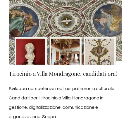
Esperienza:
Tirocinio
a
Villa
Mondragone
Tirocinio a Villa Mondragone: candidati ora!
Sviluppa competenze reali nel patrimonio culturale.
Candidati per il tirocinio a Villa Mondragone in
gestione, digitalizzazione, comunicazione e
organizzazione. Scopri...