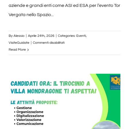
aziende e grandi enti come ASI ed ESA per l’evento Tor
Vergata nello Spazio...
By
Alessio
|
Aprile 24th, 2026
|
Categories:
Eventi
,
su
VisiteGuidate
|
Commenti disabilitati
Tor
Read More
Vergata
Nello
Spazio
27
–
28
Aprile