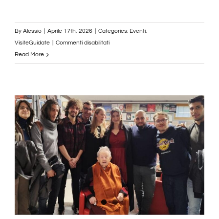
By
Alessio
|
Aprile 17th, 2026
|
Categories:
Eventi
,
su
VisiteGuidate
|
Commenti disabilitati
Visita
Read More
Guidata
26
Aprile
2026