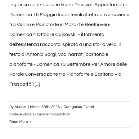
Ingresso contribuzione libera.Prossimi Appuntamenti:-
Domenica 10 Maggio Incantevoli affetti conversazione
tra Violino e Pianoforte in Mozart e Beethoven-
Domenica 4 Ottobre Cajkovskij - il tormento
dell'esistenza racconto ispirato a una storia vera. Il
testo di Antonio Sorgi, voci narrati, baritono e
pianoforte.- Domenica 13 Settembre Per Amore delle
Parole Conversazione tra Pianoforte e Baritono Via
Frascati 51[...]
By
Alessio
|
Marzo 30th, 2026
|
Categories:
Eventi
,
su
VisiteGuidate
|
Commenti disabilitati
Atmosfere
Read More
Sonore