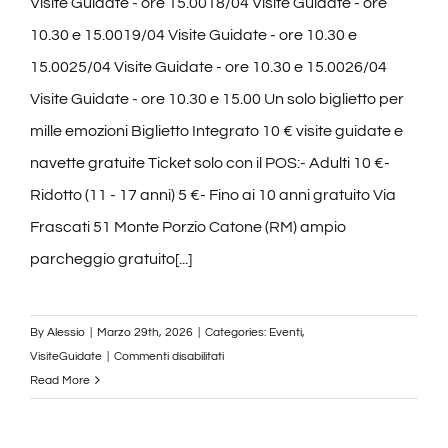
Visite Guidate - ore 15.0018/04 Visite Guidate - ore
10.30 e 15.0019/04 Visite Guidate - ore 10.30 e
15.0025/04 Visite Guidate - ore 10.30 e 15.0026/04
Visite Guidate - ore 10.30 e 15.00 Un solo biglietto per
mille emozioni Biglietto Integrato 10 € visite guidate e
navette gratuite Ticket solo con il POS:- Adulti 10 €-
Ridotto (11 - 17 anni) 5 €- Fino ai 10 anni gratuito Via
Frascati 51 Monte Porzio Catone (RM) ampio
parcheggio gratuito[...]
By
Alessio
|
Marzo 29th, 2026
|
Categories:
Eventi
,
su
VisiteGuidate
|
Commenti disabilitati
Visite
Read More
Guidate
Aprile