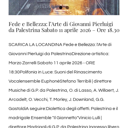
il
fondo
di
Fede e Bellezza: l’Arte di Giovanni Pierluigi
Paola
da Palestrina Sabato 11 aprile 2026 – Ore 18.30
Pelagatti
SCARICA LA LOCANDINA Fede e Bellezza: l'Arte di
Giovanni Pierluigi da PalestrinaDirezione artistica:
Marzo Zarrelli Sabato 11 aprile 2026 - ORE
18:30Polifonia in Luce: Suoni del Rinascimento
Vocalensemble EuphonéStefano Terribili | direttore
Musiche di G.P. da Palestrina, O. di Lasso, A. Willaert, J.
Arcadelt, O. Vecchi, T. Morley, J. Downland, G.G.
GastoldiA seguire:Dialettica degli affetti. Palestrina e il
madrigale Ensemble "Il Giannetto"Vinicio Lulli |
direttore Madrigali di G.P. da Palestrina Ingresso libero