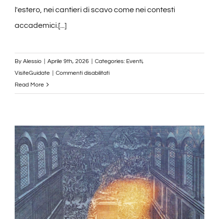
l'estero, nei cantieri di scavo come nei contesti
accademici.[...]
By
Alessio
|
Aprile 9th, 2026
|
Categories:
Eventi
,
su
VisiteGuidate
|
Commenti disabilitati
Una
Read More
eredità
di
ricerca
per
il
futuro:
all’Università
di
Roma
Tor
Vergata