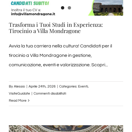
Trasforma i Tuoi Studi in Esperienza:
Tirocinio a Villa Mondragone
Avvia la tua carriera nella cultura! Candidati per il
tirocinio a Villa Mondragone in gestione,
comunicazione, eventi e valorizzazione. Scopri...
By
Alessio
|
Aprile 24th, 2026
|
Categories:
Eventi
,
su
VisiteGuidate
|
Commenti disabilitati
Trasforma
Read More
i
Tuoi
Studi
in