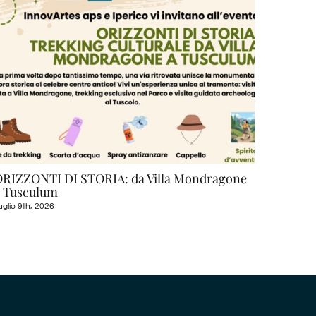
RIZZONTI DI STORIA: da Villa Mondragone
Visite 
a Tusculum
Luglio 3rd
uglio 9th, 2026