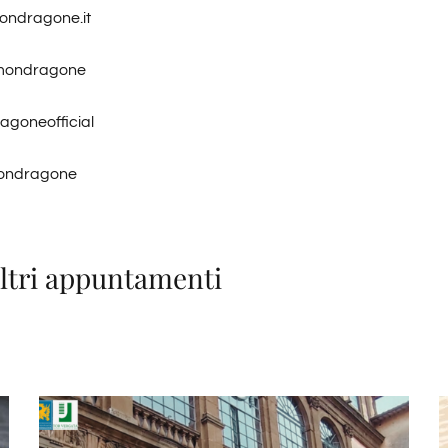
mondragone.it
_mondragone
ragoneofficial
Mondragone
altri appuntamenti