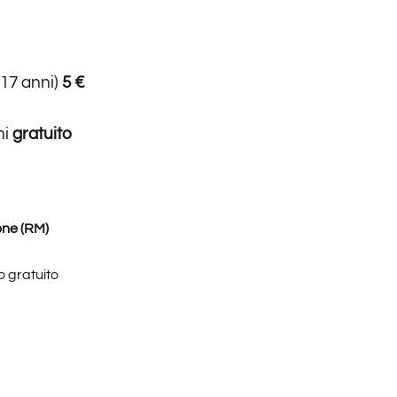
 17 anni)
5 €
ni
gratuito
one (RM)
 gratuito