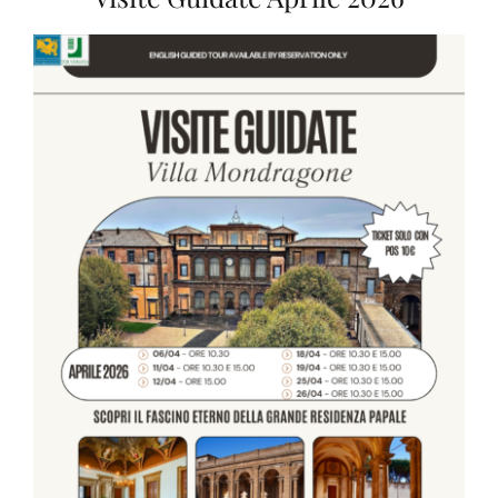
Visite guidate
News ed Eventi
Contatti