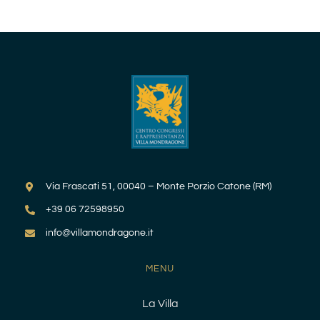
Via Frascati 51, 00040 – Monte Porzio Catone (RM)
+39 06 72598950
info@villamondragone.it
MENU
La Villa