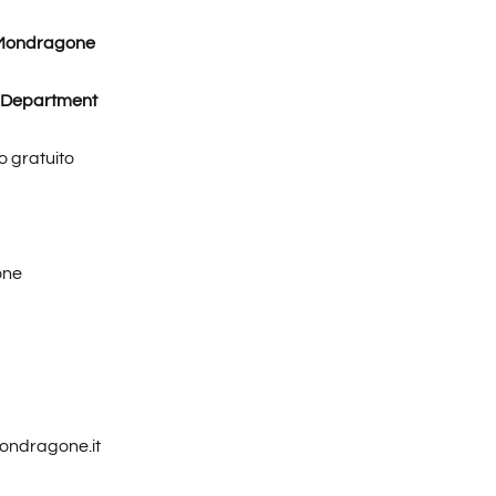
 Mondragone
 Department
 gratuito
one
mondragone.it