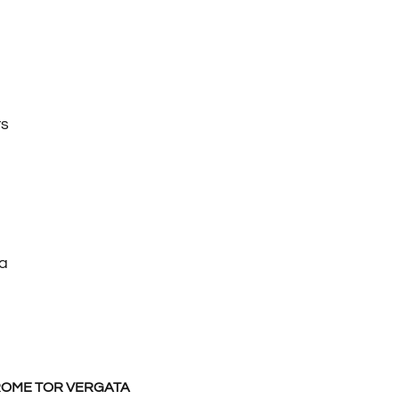
rs
a
ROME TOR VERGATA