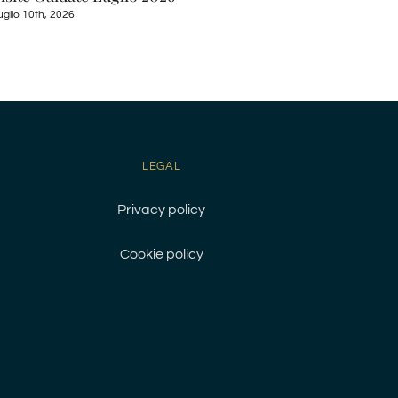
a Tusc
uglio 10th, 2026
Luglio 9th
LEGAL
Privacy policy
Cookie policy