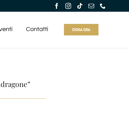
venti
Contatti
DONA ORA
ndragone”