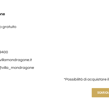
one
 gratuito
19400
villamondragone.it
 @villa_mondragone
*Possibilità di acquistare i
SCARICA