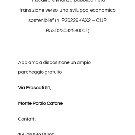
“Fiscalità e finanza pubblica nella
transizione verso uno sviluppo economico
sostenibile” (n. P20229KAX2 – CUP
B53D23032580001)
Abbiamo a disposizione un ampio
parcheggio gratuito
Via Frascati 51,
Monte Porzio Catone
Contatti:
Tel.: 06 94019400